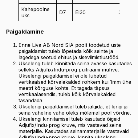
Kahepoolne
D7
EI30
37-40d
uks
Paigaldamine
Enne Liva AB Nord SIA poolt toodetud uste
paigaldamist tuleb lõpetada kõik seinte ja
lagedega seotud ehitus ja siseviimistlustööd.
Ukseleng tuleb kinnitada seina avasse kasutades
selleks Adjufix/Indu-prog puitraami muhve.
Ukselengi paigaldamisel ei ole lubatud
vertikaalsed kõrvalekalded rohkem kui 1mm ühe
meetri kõrguse kohta. Et tagada täpsus
vertikaalasendis, tuleb kõik kõrvalekalded
tasandada.
Ukselengi paigaldamisel tuleb jälgida, et lengi ja
seina vaheline vahe oleks mõlemal pool võrdne.
Ukselengi kinnitamisel tuleb kasutada õigeid
Adjufix/Indu-prog kruve, mis vastavad seina
materjalile. Kasutades seinamaterjalile vastavaid
Adjufix/Indu-prog kruve, kinnita ukseleng