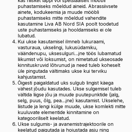
kas niisket lappi või spetsiaalselt mööbli
puhastamiseks mõeldud aineid. Abrassiivsete
ainete, kodukeemia ja muude mööbli
puhastamiseks mitte mõeldud vahendite
kasutamine Liva AB Nord SIA poolt toodetud
uste puhastamiseks ja hooldamiseks ei ole
lubatud.
Kui ukse kasutamisel ilmneb lukuraami,
vasturaua, ukselingi, lukusüdamiku,
väändenupu, uksesulguri…jne töös lubamatud
liikumist või loksumist, on nimetatud ukseosade
kinnituskruvid lõtvunud ja need tuleb koheselt
üle pingutada vältimaks ukse kui terviku
kahjustamist.
Õigesti paigaldatud uks sulgub lingist käega
vähest jõudu kasutades. Ukse sulgemisel tuleb
vältida liigse jõu ja muude puutepunktide (jalg,
selg, puus, õlg, pea…jne) kasutamist. Ukselehe,
liistude ja lengi külge muude, ukse komlekti mitte
kuuluvate elementide kinnitamine on
kategooriliselt keelatud.
Ukse sulgumis- ja avanemistrajektoorile on
keelatud paigutada ja hoiustada asju ning