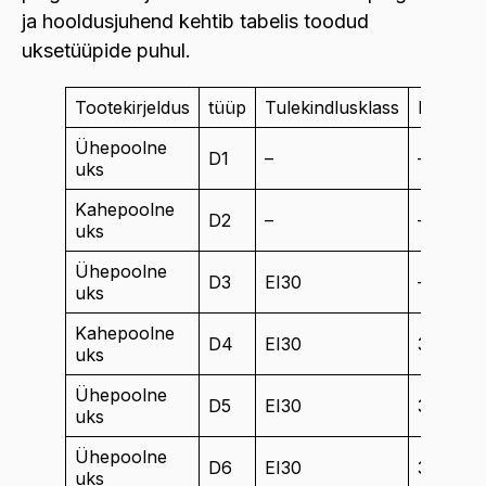
ja hooldusjuhend kehtib tabelis toodud
uksetüüpide puhul.
Tootekirjeldus
tüüp
Tulekindlusklass
Heliisol
Ühepoolne
D1
–
–
uks
Kahepoolne
D2
–
–
uks
Ühepoolne
D3
EI30
–
uks
Kahepoolne
D4
EI30
33-36d
uks
Ühepoolne
D5
EI30
33-36d
uks
Ühepoolne
D6
EI30
37-40d
uks