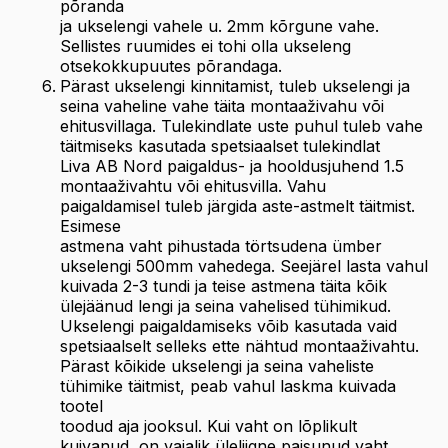
põranda
ja ukselengi vahele u. 2mm kõrgune vahe.
Sellistes ruumides ei tohi olla ukseleng
otsekokkupuutes põrandaga.
Pärast ukselengi kinnitamist, tuleb ukselengi ja
seina vaheline vahe täita montaaživahu või
ehitusvillaga. Tulekindlate uste puhul tuleb vahe
täitmiseks kasutada spetsiaalset tulekindlat
Liva AB Nord paigaldus- ja hooldusjuhend 1.5
montaaživahtu või ehitusvilla. Vahu
paigaldamisel tuleb järgida aste-astmelt täitmist.
Esimese
astmena vaht pihustada törtsudena ümber
ukselengi 500mm vahedega. Seejärel lasta vahul
kuivada 2-3 tundi ja teise astmena täita kõik
ülejäänud lengi ja seina vahelised tühimikud.
Ukselengi paigaldamiseks võib kasutada vaid
spetsiaalselt selleks ette nähtud montaaživahtu.
Pärast kõikide ukselengi ja seina vaheliste
tühimike täitmist, peab vahul laskma kuivada
tootel
toodud aja jooksul. Kui vaht on lõplikult
kuivanud, on vajalik üleliigne paisunud vaht