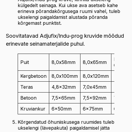
külgedelt seinaga. Kui ukse ava asetseb kahe
erineva põrandakõrgusega ruumi vahel, tuleb
ukselengi paigaldamist alustada põranda
kõrgemast punktist.
Soovitatavad Adjufix/Indu-prog kruvide mõõdud
erinevate seinamaterjalide puhul.
light
Puit
8,0x58mm
8,0x65mm
6,0x50
Kergbetoon
8,0x100mm
8,0x120mm
Teras
4,8x32mm
7,0x45mm
Betoon
7,5x65mm
7,5x92mm
7,5x13
Kruviankur
6x50mm
6x75mm
6x100
Kõrgendatud õhuniiskusega ruumides tuleb
ukselengi (lävepakuta) paigaldamisel jätta