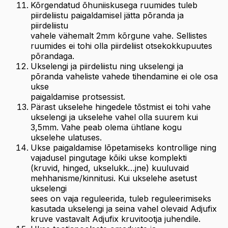
Kõrgendatud õhuniiskusega ruumides tuleb
piirdeliistu paigaldamisel jätta põranda ja
piirdeliistu
vahele vähemalt 2mm kõrgune vahe. Sellistes
ruumides ei tohi olla piirdeliist otsekokkupuutes
põrandaga.
Ukselengi ja piirdeliistu ning ukselengi ja
põranda vaheliste vahede tihendamine ei ole osa
ukse
paigaldamise protsessist.
Pärast ukselehe hingedele tõstmist ei tohi vahe
ukselengi ja ukselehe vahel olla suurem kui
3,5mm. Vahe peab olema ühtlane kogu
ukselehe ulatuses.
Ukse paigaldamise lõpetamiseks kontrollige ning
vajadusel pingutage kõiki ukse komplekti
(kruvid, hinged, ukselukk…jne) kuuluvaid
mehhanisme/kinnitusi. Kui ukselehe asetust
ukselengi
sees on vaja reguleerida, tuleb reguleerimiseks
kasutada ukselengi ja seina vahel olevaid Adjufix
kruve vastavalt Adjufix kruvitootja juhendile.