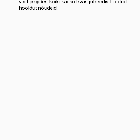
vaid järgides kõiki käesolevas juhendis toodud
hooldusnõudeid.