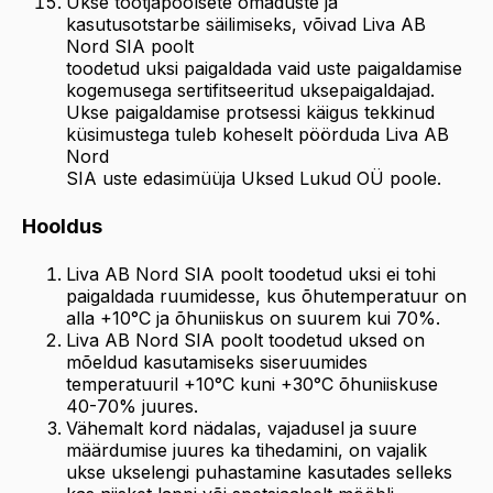
Ukse tootjapoolsete omaduste ja
kasutusotstarbe säilimiseks, võivad Liva AB
Nord SIA poolt
toodetud uksi paigaldada vaid uste paigaldamise
kogemusega sertifitseeritud uksepaigaldajad.
Ukse paigaldamise protsessi käigus tekkinud
küsimustega tuleb koheselt pöörduda Liva AB
Nord
SIA uste edasimüüja Uksed Lukud OÜ poole.
Hooldus
Liva AB Nord SIA poolt toodetud uksi ei tohi
paigaldada ruumidesse, kus õhutemperatuur on
alla +10°C ja õhuniiskus on suurem kui 70%.
Liva AB Nord SIA poolt toodetud uksed on
mõeldud kasutamiseks siseruumides
temperatuuril +10°C kuni +30°C õhuniiskuse
40-70% juures.
Vähemalt kord nädalas, vajadusel ja suure
määrdumise juures ka tihedamini, on vajalik
ukse ukselengi puhastamine kasutades selleks