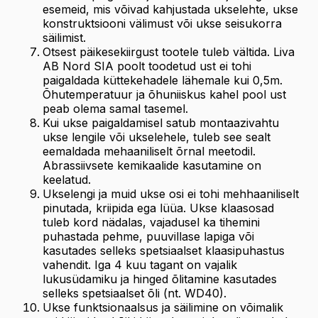
esemeid, mis võivad kahjustada ukselehte, ukse
konstruktsiooni välimust või ukse seisukorra
säilimist.
Otsest päikesekiirgust tootele tuleb vältida. Liva
AB Nord SIA poolt toodetud ust ei tohi
paigaldada küttekehadele lähemale kui 0,5m.
Õhutemperatuur ja õhuniiskus kahel pool ust
peab olema samal tasemel.
Kui ukse paigaldamisel satub montaazivahtu
ukse lengile või ukselehele, tuleb see sealt
eemaldada mehaaniliselt õrnal meetodil.
Abrassiivsete kemikaalide kasutamine on
keelatud.
Ukselengi ja muid ukse osi ei tohi mehhaaniliselt
pinutada, kriipida ega lüüa. Ukse klaasosad
tuleb kord nädalas, vajadusel ka tihemini
puhastada pehme, puuvillase lapiga või
kasutades selleks spetsiaalset klaasipuhastus
vahendit. Iga 4 kuu tagant on vajalik
lukusüdamiku ja hinged õlitamine kasutades
selleks spetsiaalset õli (nt. WD40).
Ukse funktsionaalsus ja säilimine on võimalik