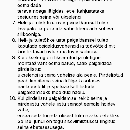
eemaldada
terava noaga jälgides, et ei kahjustataks
seejuures seina või ukselengi.
Heli- ja tuletõkke uste paigaldamisel tuleb
lävepaku ja põranda vahe tihendada sobiva
silikooniga.
Heli- ja tuletõkke uste paigaldamisel tuleb
kasutada paigaldusvahendid ja töövõtteid mis
kindlustavad uste omaduste säilimise.
Kui ukseleng on fikseeritud ja üleliigne
montaaživaht eemaldatud, saab paigaldada
piirdeliistud
ukselengi ja seina vahelise ala peale. Piirdeliistud
peab kinnitama seina külge kasutades
naelapüstolit ja spetsiaalselt liistude
paigaldamiseks mõeldud naelu.
Kui piirdeliistu paigaldamisel tekib seina ja
piirdeliistu vahele liistu seinast eemale hoidev
vahe,
ei saa seda lugeda uksest tulenevaks defektiks.
Sellisel juhul on tegu siseviimistlusest tingitud
seina ebatasasusega.