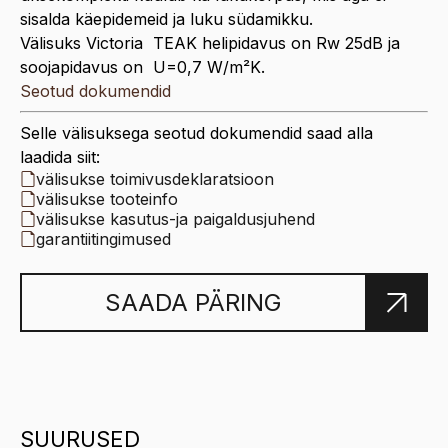
sisalda käepidemeid ja luku südamikku.
Välisuks Victoria TEAK helipidavus on Rw 25dB ja
soojapidavus on U=0,7 W/m²K.
Seotud dokumendid
Selle välisuksega seotud dokumendid saad alla
laadida siit:
välisukse toimivusdeklaratsioon
välisukse tooteinfo
välisukse kasutus-ja paigaldusjuhend
garantiitingimused
SAADA PÄRING
SUURUSED