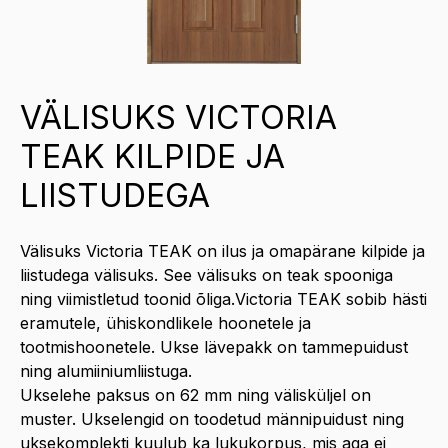
VÄLISUKS VICTORIA
TEAK KILPIDE JA
LIISTUDEGA
Välisuks Victoria TEAK on ilus ja omapärane kilpide ja
liistudega välisuks. See välisuks on teak spooniga
ning viimistletud toonid õliga.Victoria TEAK sobib hästi
eramutele, ühiskondlikele hoonetele ja
tootmishoonetele. Ukse lävepakk on tammepuidust
ning alumiiniumliistuga.
Ukselehe paksus on 62 mm ning välisküljel on
muster. Ukselengid on toodetud männipuidust ning
uksekomplekti kuulub ka lukukorpus, mis aga ei