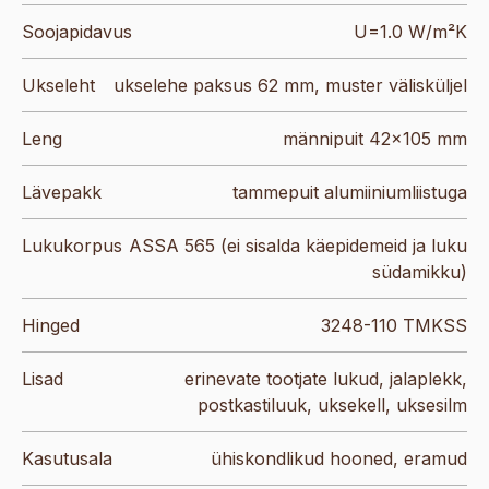
Soojapidavus
U=1.0 W/m²K
Ukseleht
ukselehe paksus 62 mm, muster välisküljel
Leng
männipuit 42×105 mm
Lävepakk
tammepuit alumiiniumliistuga
Lukukorpus
ASSA 565 (ei sisalda käepidemeid ja luku
südamikku)
Hinged
3248-110 TMKSS
Lisad
erinevate tootjate lukud, jalaplekk,
postkastiluuk, uksekell, uksesilm
Kasutusala
ühiskondlikud hooned, eramud