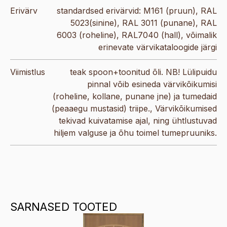
Erivärv
standardsed erivärvid: M161 (pruun), RAL
5023(sinine), RAL 3011 (punane), RAL
6003 (roheline), RAL7040 (hall), võimalik
erinevate värvikataloogide järgi
Viimistlus
teak spoon+toonitud õli. NB! Lülipuidu
pinnal võib esineda värvikõikumisi
(roheline, kollane, punane jne) ja tumedaid
(peaaegu mustasid) triipe., Värvikõikumised
tekivad kuivatamise ajal, ning ühtlustuvad
hiljem valguse ja õhu toimel tumepruuniks.
SARNASED TOOTED